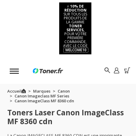
⚡
10% DE
RÉDUCTION
SUR TOUS LES
PRODUITS DE
LA GAMME
TONER
SERVICES,
POUR VOTRE
PREMIÈRE
COMMANDE,
AVEC LE CODE
WELCOME10
Accueil
Marques
Canon
Canon Imageclass MF Series
Canon ImageClass MF 8360 cdn
Toners Laser Canon ImageClass
MF 8360 cdn
La Canon IMAGECLASS MF 8360 CDN est une imprimante