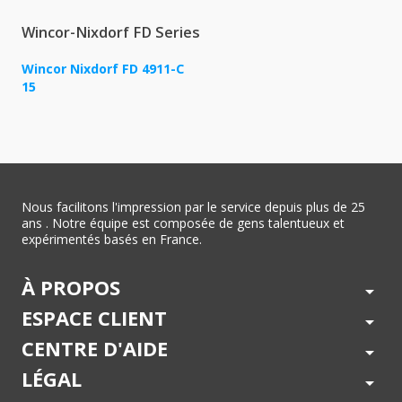
Wincor-Nixdorf FD Series
Wincor Nixdorf FD 4911-C
15
Nous facilitons l'impression par le service depuis plus de 25
ans . Notre équipe est composée de gens talentueux et
expérimentés basés en France.
À PROPOS
arrow_drop_down
ESPACE CLIENT
arrow_drop_down
CENTRE D'AIDE
arrow_drop_down
LÉGAL
arrow_drop_down