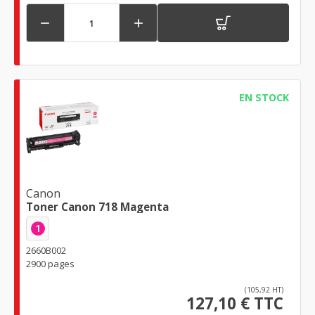


EN STOCK
Canon
Toner Canon 718 Magenta
1
2660B002
2900 pages
(105,92 HT)
127,10 € TTC