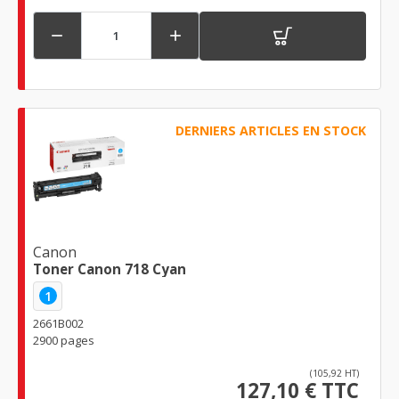


DERNIERS ARTICLES EN STOCK
Canon
Toner Canon 718 Cyan
1
2661B002
2900 pages
(105,92 HT)
127,10 € TTC