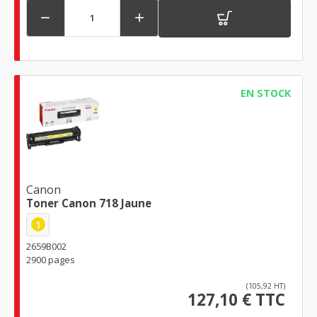


EN STOCK
Canon
Toner Canon 718 Jaune
1
2659B002
2900 pages
(105,92 HT)
127,10 € TTC