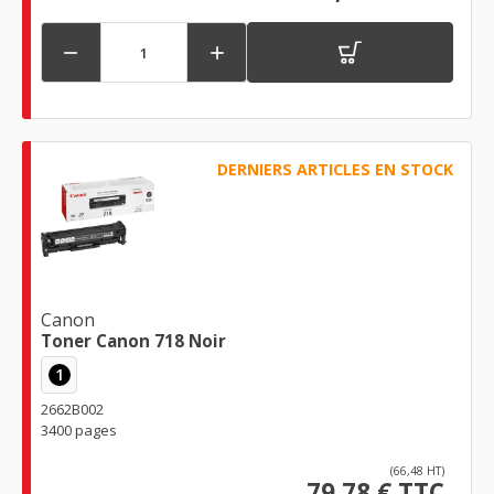


DERNIERS ARTICLES EN STOCK
Canon
Toner Canon 718 Noir
1
2662B002
3400 pages
(66,48 HT)
79,78 € TTC