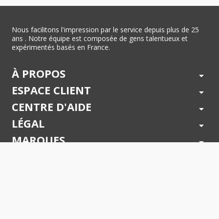
Nous facilitons l'impression par le service depuis plus de 25
ans . Notre équipe est composée de gens talentueux et
expérimentés basés en France.
À PROPOS
arrow_drop_down
ESPACE CLIENT
arrow_drop_down
CENTRE D'AIDE
arrow_drop_down
LÉGAL
arrow_drop_down
MARQUES
arrow_drop_down
PAIEMENTS SÉCURISÉS
arrow_drop_down
SUIVEZ NOUS !
arrow_drop_down