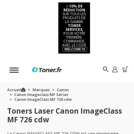
⚡
10% DE
RÉDUCTION
SUR TOUS LES
PRODUITS DE
LA GAMME
TONER
SERVICES,
POUR VOTRE
PREMIÈRE
COMMANDE,
AVEC LE CODE
WELCOME10
Accueil
Marques
Canon
Canon Imageclass MF Series
Canon ImageClass MF 726 cdw
Toners Laser Canon ImageClass
MF 726 cdw
Le Canon IMAGECLASS MF 726 CDW est une imprimante