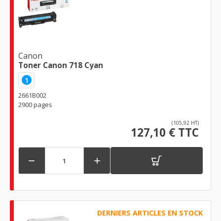
Canon
Toner Canon 718 Cyan
1
2661B002
2900 pages
(105,92 HT)
127,10 € TTC


DERNIERS ARTICLES EN STOCK