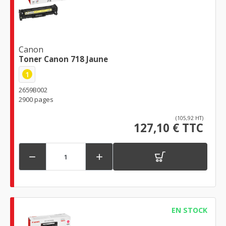
Canon
Toner Canon 718 Jaune
1
2659B002
2900 pages
(105,92 HT)
127,10 € TTC


EN STOCK