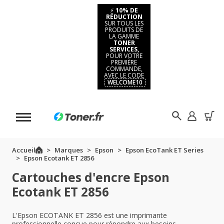
⚡
10% DE
RÉDUCTION
SUR TOUS LES
PRODUITS DE
LA GAMME
TONER
SERVICES,
POUR VOTRE
PREMIÈRE
COMMANDE,
AVEC LE CODE
WELCOME10
Accueil
Marques
Epson
Epson EcoTank ET Series
Epson Ecotank ET 2856
Cartouches d'encre Epson
Ecotank ET 2856
L'Epson ECOTANK ET 2856 est une imprimante
professionnelle conçue pour répondre aux besoins