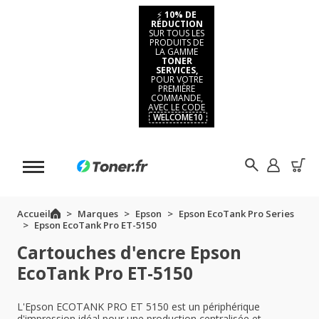
⚡
10% DE
RÉDUCTION
SUR TOUS LES
PRODUITS DE
LA GAMME
TONER
SERVICES,
POUR VOTRE
PREMIÈRE
COMMANDE,
AVEC LE CODE
WELCOME10
Accueil
Marques
Epson
Epson EcoTank Pro Series
Epson EcoTank Pro ET-5150
Cartouches d'encre Epson
EcoTank Pro ET-5150
L'Epson ECOTANK PRO ET 5150 est un périphérique
d'impression idéal pour une production centralisée et