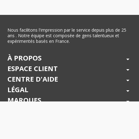
Nous facilitons l'impression par le service depuis plus de 25
ans . Notre équipe est composée de gens talentueux et
expérimentés basés en France.
À PROPOS
arrow_drop_down
ESPACE CLIENT
arrow_drop_down
CENTRE D'AIDE
arrow_drop_down
LÉGAL
arrow_drop_down
MARQUES
arrow_drop_down
PAIEMENTS SÉCURISÉS
arrow_drop_down
SUIVEZ NOUS !
arrow_drop_down