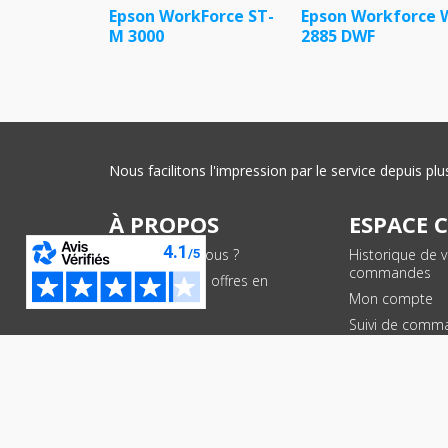
Epson WorkForce ST-
Epson Workforce 
M 3000
2885 DWF
Nous facilitons l'impression par le service depuis 
À PROPOS
ESPACE 
Qui sommes-nous ?
Historique de 
commandes
Conditions des offres en
cours
Mon compte
Suivi de comm
PAIEMENTS SÉCURISÉS