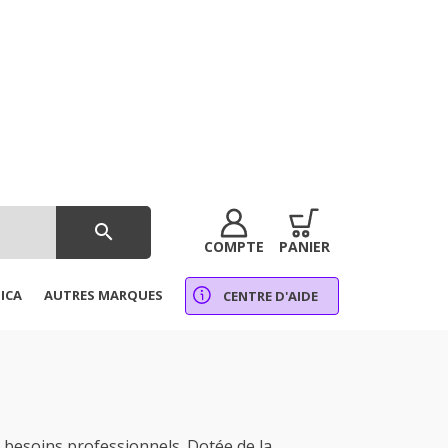
search
COMPTE
PANIER
ICA
AUTRES MARQUES
CENTRE D'AIDE
besoins professionnels. Dotée de la