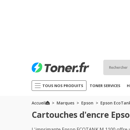
TOUS NOS PRODUITS
TONER SERVICES
H
Accueil
Marques
Epson
Epson EcoTank
Cartouches d'encre Eps
L'imprimante Epson ECOTANK M 1100 offre un