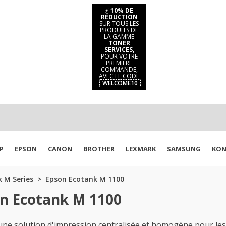
⚡
10% DE
RÉDUCTION
SUR TOUS LES
PRODUITS DE
LA GAMME
TONER
SERVICES,
POUR VOTRE
PREMIÈRE
COMMANDE,
AVEC LE CODE
WELCOME10
P
EPSON
CANON
BROTHER
LEXMARK
SAMSUNG
KON
 M Series
Epson Ecotank M 1100
on Ecotank M 1100
e solution d'impression centralisée et homogène pour les 