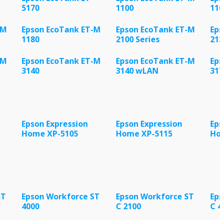
5170
1100
11
-M
Epson EcoTank ET-M
Epson EcoTank ET-M
Ep
1180
2100 Series
21
-M
Epson EcoTank ET-M
Epson EcoTank ET-M
Ep
3140
3140 wLAN
31
Epson Expression
Epson Expression
Ep
Home XP-5105
Home XP-5115
Ho
ST
Epson Workforce ST
Epson Workforce ST
Ep
4000
C 2100
C 