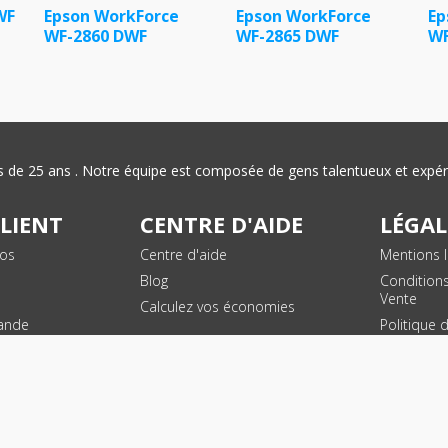
WF
Epson WorkForce
Epson WorkForce
Ep
WF-2860 DWF
WF-2865 DWF
WF
plus de 25 ans . Notre équipe est composée de gens talentueux et exp
CLIENT
CENTRE D'AIDE
LÉGAL
vos
Centre d'aide
Mentions l
Blog
Condition
Vente
Calculez vos économies
ande
Politique 
des donn
personnel
Plan du si
SUIVEZ NOUS !