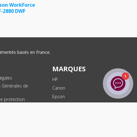
son WorkForce
-2880 DWF
érimentés basés en France.
MARQUES
1
égales
HP
s Générales de
Canon
Epson
de protection
ées
Brother
les
Dell
te