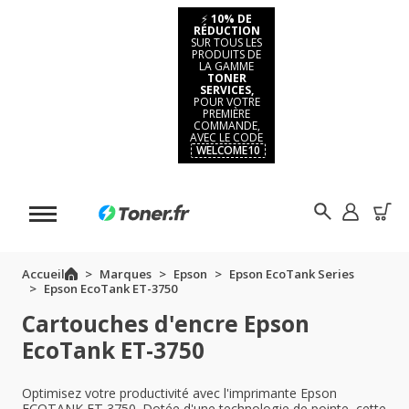
⚡
10% DE
RÉDUCTION
SUR TOUS LES
PRODUITS DE
LA GAMME
TONER
SERVICES,
POUR VOTRE
PREMIÈRE
COMMANDE,
AVEC LE CODE
WELCOME10
Accueil
Marques
Epson
Epson EcoTank Series
Epson EcoTank ET-3750
Cartouches d'encre Epson
EcoTank ET-3750
Optimisez votre productivité avec l'imprimante Epson
ECOTANK ET 3750. Dotée d'une technologie de pointe, cette