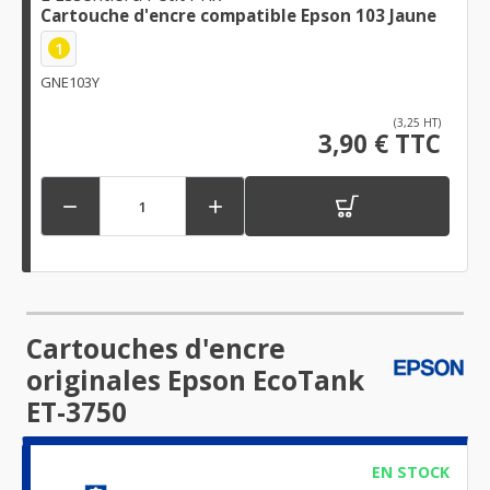
Cartouche d'encre compatible Epson 103 Jaune
1
GNE103Y
(3,25 HT)
3,90 € TTC


Cartouches d'encre
originales Epson EcoTank
ET-3750
EN STOCK