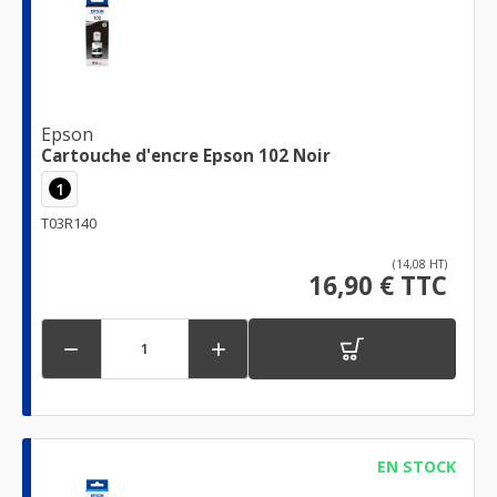
Epson
Cartouche d'encre Epson 102 Noir
1
T03R140
(14,08 HT)
16,90 € TTC


EN STOCK