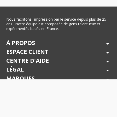
Nous facilitons l'impression par le service depuis plus de 25
ans . Notre équipe est composée de gens talentueux et
expérimentés basés en France.
À PROPOS
arrow_drop_down
ESPACE CLIENT
arrow_drop_down
CENTRE D'AIDE
arrow_drop_down
LÉGAL
arrow_drop_down
MARQUES
arrow_drop_down
PAIEMENTS SÉCURISÉS
arrow_drop_down
SUIVEZ NOUS !
arrow_drop_down