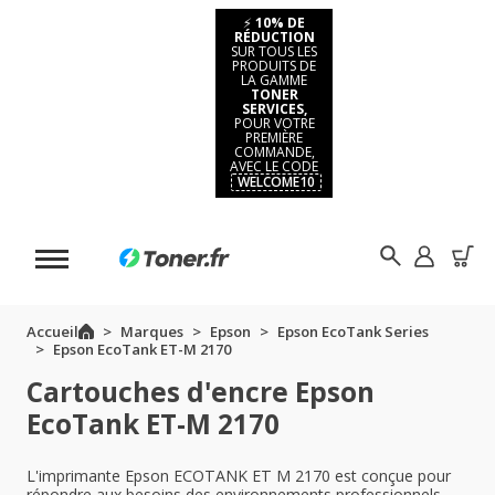
⚡
10% DE
RÉDUCTION
SUR TOUS LES
PRODUITS DE
LA GAMME
TONER
SERVICES,
POUR VOTRE
PREMIÈRE
COMMANDE,
AVEC LE CODE
WELCOME10
Accueil
Marques
Epson
Epson EcoTank Series
Epson EcoTank ET-M 2170
Cartouches d'encre Epson
EcoTank ET-M 2170
L'imprimante Epson ECOTANK ET M 2170 est conçue pour
répondre aux besoins des environnements professionnels