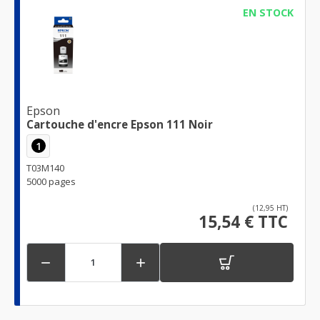
EN STOCK
Epson
Cartouche d'encre Epson 111 Noir
1
T03M140
5000 pages
(12,95 HT)
15,54 € TTC

