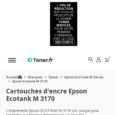
⚡
10% DE
RÉDUCTION
SUR TOUS LES
PRODUITS DE
LA GAMME
TONER
SERVICES,
POUR VOTRE
PREMIÈRE
COMMANDE,
AVEC LE CODE
WELCOME10
Accueil
Marques
Epson
Epson EcoTank M Series
Epson Ecotank M 3170
Cartouches d'encre Epson
Ecotank M 3170
L'imprimante Epson ECOTANK M 3170 est conçue pour
répondre aux besoins d'impression couleur des