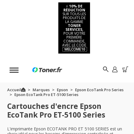
⚡
10% DE
RÉDUCTION
SUR TOUS LES
PRODUITS DE
LA GAMME
TONER
SERVICES,
POUR VOTRE
PREMIÈRE
COMMANDE,
AVEC LE CODE
WELCOME10
Accueil
Marques
Epson
Epson EcoTank Pro Series
Epson EcoTank Pro ET-5100 Series
Cartouches d'encre Epson
EcoTank Pro ET-5100 Series
L'imprimante Epson ECOTANK PRO ET 5100 SERIES est un
choix idéal pour les besoins d'impression centralisée et