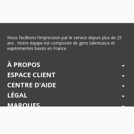
Nous facilitons l'impression par le service depuis plus de 25
ans . Notre équipe est composée de gens talentueux et
expérimentés basés en France.
À PROPOS
arrow_drop_down
ESPACE CLIENT
arrow_drop_down
CENTRE D'AIDE
arrow_drop_down
LÉGAL
arrow_drop_down
MARQUES
arrow_drop_down
PAIEMENTS SÉCURISÉS
arrow_drop_down
SUIVEZ NOUS !
arrow_drop_down