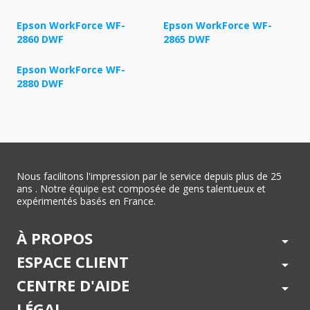
Epson WorkForce WF-
Epson WorkForce WF-
2860 DWF
2865 DWF
Epson WorkForce WF-
2880 DWF
Nous facilitons l'impression par le service depuis plus de 25
ans . Notre équipe est composée de gens talentueux et
expérimentés basés en France.
À PROPOS
arrow_drop_down
ESPACE CLIENT
arrow_drop_down
CENTRE D'AIDE
arrow_drop_down
LÉGAL