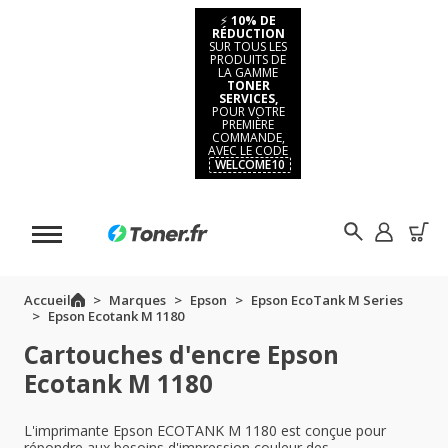
⚡
10% DE
RÉDUCTION
SUR TOUS LES
PRODUITS DE
LA GAMME
TONER
SERVICES,
POUR VOTRE
PREMIÈRE
COMMANDE,
AVEC LE CODE
WELCOME10
Accueil
Marques
Epson
Epson EcoTank M Series
Epson Ecotank M 1180
Cartouches d'encre Epson
Ecotank M 1180
L'imprimante Epson ECOTANK M 1180 est conçue pour
répondre aux besoins d'impression couleur des