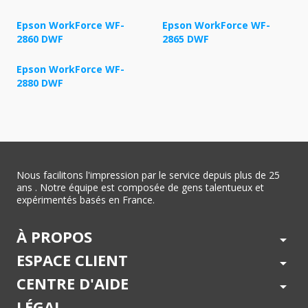
Epson WorkForce WF-
Epson WorkForce WF-
2860 DWF
2865 DWF
Epson WorkForce WF-
2880 DWF
Nous facilitons l'impression par le service depuis plus de 25
ans . Notre équipe est composée de gens talentueux et
expérimentés basés en France.
À PROPOS
arrow_drop_down
ESPACE CLIENT
arrow_drop_down
CENTRE D'AIDE
arrow_drop_down
LÉGAL