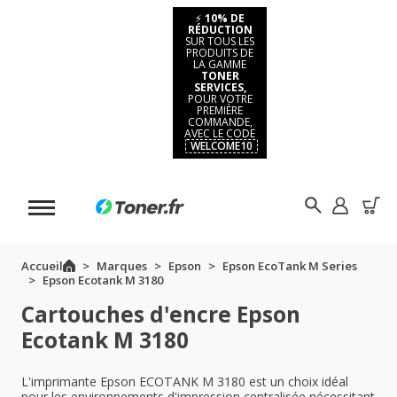
⚡
10% DE
RÉDUCTION
SUR TOUS LES
PRODUITS DE
LA GAMME
TONER
SERVICES,
POUR VOTRE
PREMIÈRE
COMMANDE,
AVEC LE CODE
WELCOME10
Accueil
Marques
Epson
Epson EcoTank M Series
Epson Ecotank M 3180
Cartouches d'encre Epson
Ecotank M 3180
L'imprimante Epson ECOTANK M 3180 est un choix idéal
pour les environnements d'impression centralisée nécessitant