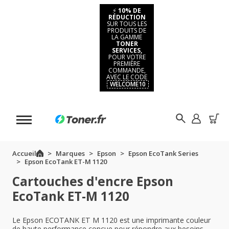
⚡
10% DE
RÉDUCTION
SUR TOUS LES
PRODUITS DE
LA GAMME
TONER
SERVICES,
POUR VOTRE
PREMIÈRE
COMMANDE,
AVEC LE CODE
WELCOME10
Accueil
Marques
Epson
Epson EcoTank Series
Epson EcoTank ET-M 1120
Cartouches d'encre Epson
EcoTank ET-M 1120
Le Epson ECOTANK ET M 1120 est une imprimante couleur
de haute performance conçue pour répondre aux besoins