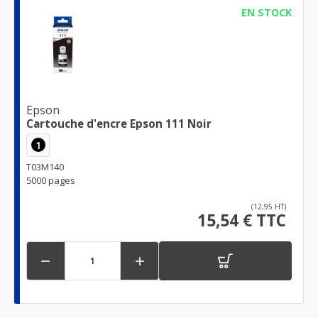
EN STOCK
Epson
Cartouche d'encre Epson 111 Noir
1
T03M140
5000 pages
(12,95 HT)
15,54 € TTC

