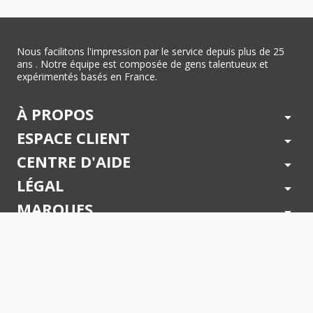
Nous facilitons l'impression par le service depuis plus de 25
ans . Notre équipe est composée de gens talentueux et
expérimentés basés en France.
À PROPOS
arrow_drop_down
ESPACE CLIENT
arrow_drop_down
CENTRE D'AIDE
arrow_drop_down
LÉGAL
arrow_drop_down
MARQUES
arrow_drop_down
PAIEMENTS SÉCURISÉS
arrow_drop_down
SUIVEZ NOUS !
arrow_drop_down