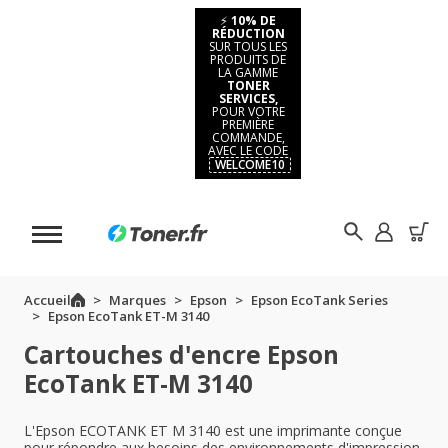
⚡
10% DE
RÉDUCTION
SUR TOUS LES
PRODUITS DE
LA GAMME
TONER
SERVICES,
POUR VOTRE
PREMIÈRE
COMMANDE,
AVEC LE CODE
WELCOME10
Accueil
Marques
Epson
Epson EcoTank Series
Epson EcoTank ET-M 3140
Cartouches d'encre Epson
EcoTank ET-M 3140
L'Epson ECOTANK ET M 3140 est une imprimante conçue
pour répondre aux besoins des environnements d'impression