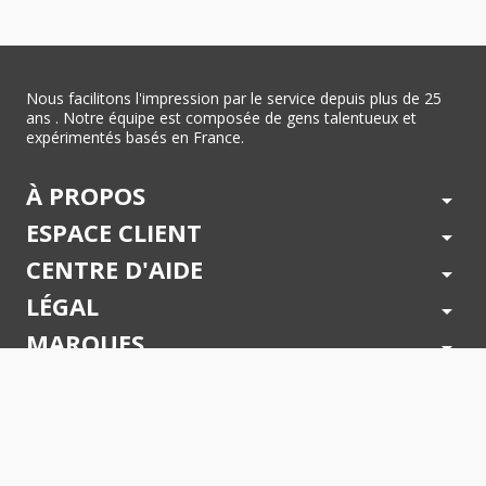
Nous facilitons l'impression par le service depuis plus de 25
ans . Notre équipe est composée de gens talentueux et
expérimentés basés en France.
À PROPOS
arrow_drop_down
ESPACE CLIENT
arrow_drop_down
CENTRE D'AIDE
arrow_drop_down
LÉGAL
arrow_drop_down
MARQUES
arrow_drop_down
PAIEMENTS SÉCURISÉS
arrow_drop_down
SUIVEZ NOUS !
arrow_drop_down