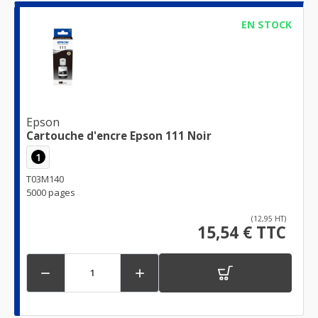
EN STOCK
Epson
Cartouche d'encre Epson 111 Noir
1
T03M140
5000 pages
(12,95 HT)
15,54 € TTC

