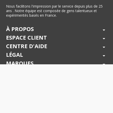
Nous facilitons l'impression par le service depuis plus de 25
ans . Notre équipe est composée de gens talentueux et
expérimentés basés en France.
À PROPOS
arrow_drop_down
ESPACE CLIENT
arrow_drop_down
CENTRE D'AIDE
arrow_drop_down
LÉGAL
arrow_drop_down
MARQUES
arrow_drop_down
PAIEMENTS SÉCURISÉS
arrow_drop_down
SUIVEZ NOUS !
arrow_drop_down
© 2026 - Toner Services