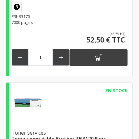
3
P3KB3170
7000 pages
(43,75 HT)
52,50 € TTC


EN STOCK
Toner services
Toner compatible Brother TN3170 Noir