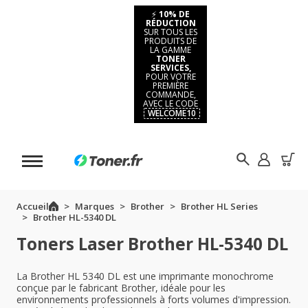
⚡
10% DE
RÉDUCTION
SUR TOUS LES
PRODUITS DE
LA GAMME
TONER
SERVICES,
POUR VOTRE
PREMIÈRE
COMMANDE,
AVEC LE CODE
WELCOME10
Accueil
Marques
Brother
Brother HL Series
Brother HL-5340 DL
Toners Laser Brother HL-5340 DL
La Brother HL 5340 DL est une imprimante monochrome
conçue par le fabricant Brother, idéale pour les
environnements professionnels à forts volumes d'impression.