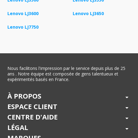
Lenovo LJ3600
Lenovo LJ3650
Lenovo LJ7750
Nous facilitons l'impression par le service depuis plus de 25
ans . Notre équipe est composée de gens talentueux et
expérimentés basés en France.
À PROPOS
arrow_drop_down
ESPACE CLIENT
arrow_drop_down
CENTRE D'AIDE
arrow_drop_down
LÉGAL
arrow_drop_down
MARQUES