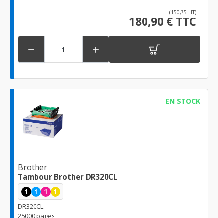
(150,75 HT)
180,90 € TTC


EN STOCK
Brother
Tambour Brother DR320CL
1
1
1
1
DR320CL
25000 pages