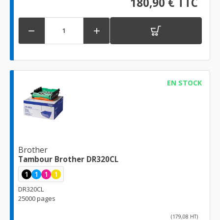
180,90 € TTC


EN STOCK
Brother
Tambour Brother DR320CL
1
1
1
1
DR320CL
25000 pages
(179,08 HT)