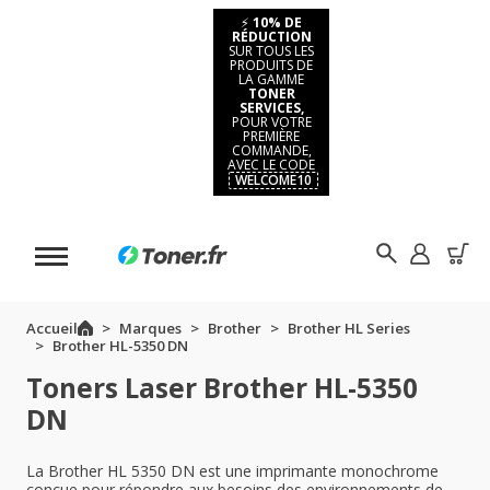
⚡
10% DE
RÉDUCTION
SUR TOUS LES
PRODUITS DE
LA GAMME
TONER
SERVICES,
POUR VOTRE
PREMIÈRE
COMMANDE,
AVEC LE CODE
WELCOME10
Accueil
Marques
Brother
Brother HL Series
Brother HL-5350 DN
Toners Laser Brother HL-5350
DN
La Brother HL 5350 DN est une imprimante monochrome
conçue pour répondre aux besoins des environnements de