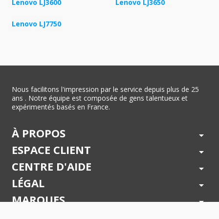
Lenovo LJ3600
Lenovo LJ3650
Lenovo LJ7750
Nous facilitons l'impression par le service depuis plus de 25
ans . Notre équipe est composée de gens talentueux et
expérimentés basés en France.
À PROPOS
arrow_drop_down
ESPACE CLIENT
arrow_drop_down
CENTRE D'AIDE
arrow_drop_down
LÉGAL
arrow_drop_down
MARQUES
arrow_drop_down
PAIEMENTS SÉCURISÉS
arrow_drop_down