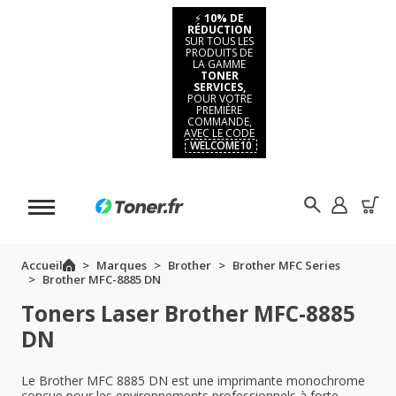
⚡
10% DE
RÉDUCTION
SUR TOUS LES
PRODUITS DE
LA GAMME
TONER
SERVICES,
POUR VOTRE
PREMIÈRE
COMMANDE,
AVEC LE CODE
WELCOME10
Accueil
Marques
Brother
Brother MFC Series
Brother MFC-8885 DN
Toners Laser Brother MFC-8885
DN
Le Brother MFC 8885 DN est une imprimante monochrome
conçue pour les environnements professionnels à forte