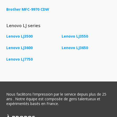
Brother MFC-9970 CDW
Lenovo LJ series
Lenovo LJ3500
Lenovo LJ3550
Lenovo LJ3600
Lenovo LJ3650
Lenovo LJ7750
Nous facilitons l'impression par le service depuis plus de 25
ans . Notre équipe est composée de gens talentueux et
expérimentés basés en France.