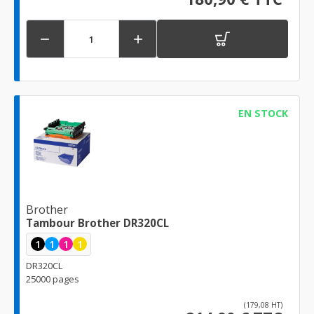


EN STOCK
Brother
Tambour Brother DR320CL
1
1
1
1
DR320CL
25000 pages
(179,08 HT)