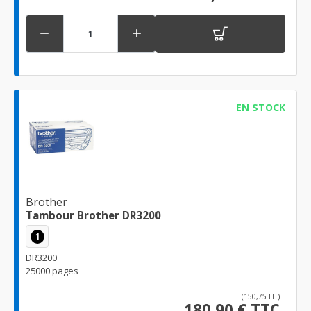


EN STOCK
Brother
Tambour Brother DR3200
1
DR3200
25000 pages
(150,75 HT)
180,90 € TTC