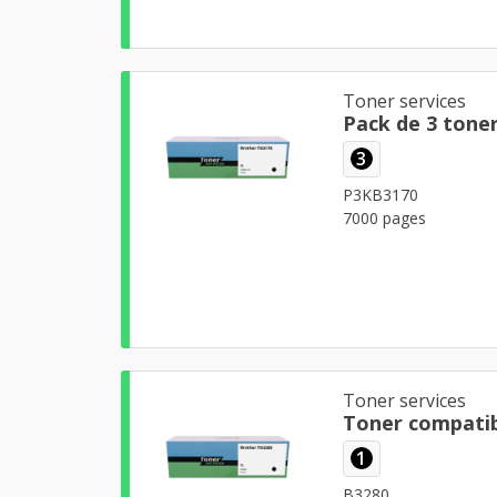
Toner services
Pack de 3 tone
3
P3KB3170
7000 pages
Toner services
Toner compatib
1
B3280