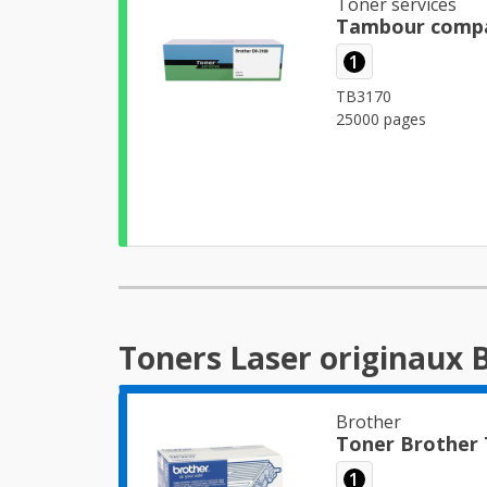
Toner services
Tambour compa
1
TB3170
25000 pages
Toners Laser originaux
Brother
Toner Brother
1