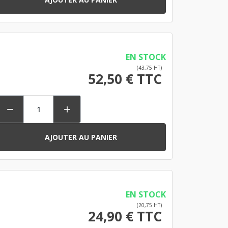
EN STOCK
(43,75 HT)
52,50 € TTC


AJOUTER AU PANIER
EN STOCK
(20,75 HT)
24,90 € TTC