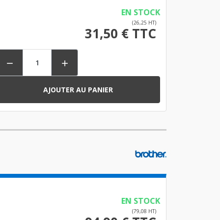
EN STOCK
(26,25 HT)
31,50 € TTC


AJOUTER AU PANIER
EN STOCK
(79,08 HT)