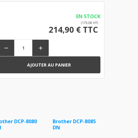
EN STOCK
(179,08 HT)
214,90 € TTC


AJOUTER AU PANIER
other DCP-8080
Brother DCP-8085
N
DN