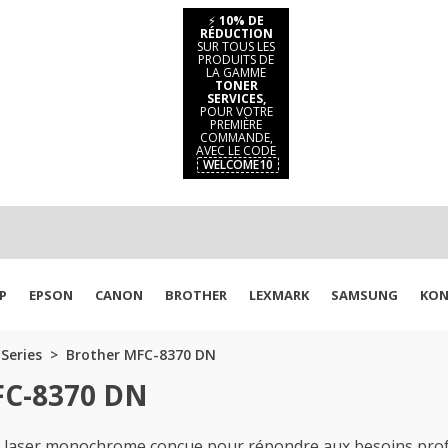
⚡
10% DE
RÉDUCTION
SUR TOUS LES
PRODUITS DE
LA GAMME
TONER
SERVICES,
POUR VOTRE
PREMIÈRE
COMMANDE,
AVEC LE CODE
WELCOME10
P
EPSON
CANON
BROTHER
LEXMARK
SAMSUNG
KON
Series
Brother MFC-8370 DN
FC-8370 DN
laser monochrome conçue pour répondre aux besoins profe