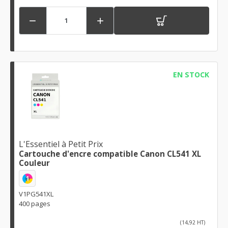


EN STOCK
L'Essentiel à Petit Prix
Cartouche d'encre compatible Canon CL541 XL
Couleur
1
V1PG541XL
400 pages
(14,92 HT)