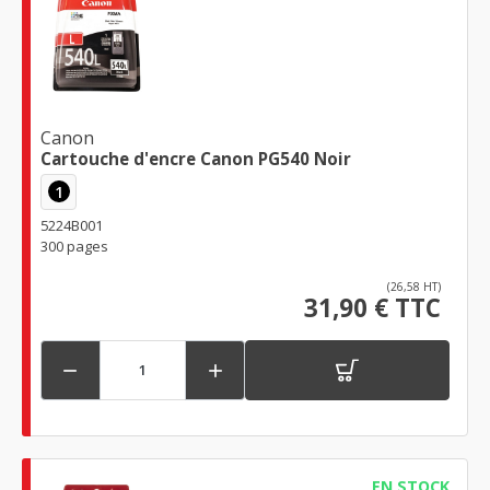
Canon
Cartouche d'encre Canon PG540 Noir
1
5224B001
300 pages
(26,58 HT)
31,90 € TTC


EN STOCK