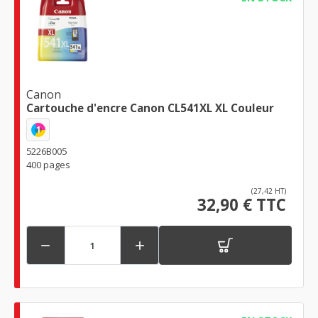
Canon
Cartouche d'encre Canon CL541XL XL Couleur
1
5226B005
400 pages
(27,42 HT)
32,90 € TTC

