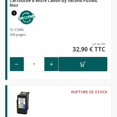
Cartouche d'encre Canon by Second PG540L
Noir
1
SC-C540L
300 pages
(27,42 HT)
32,90 € TTC


RUPTURE DE STOCK