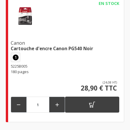
EN STOCK
Canon
Cartouche d'encre Canon PG540 Noir
1
5225B005
180 pages
(24,08 HT)
28,90 € TTC

