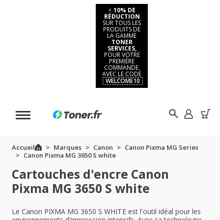
⚡
10% DE
RÉDUCTION
SUR TOUS LES
PRODUITS DE
LA GAMME
TONER
SERVICES,
POUR VOTRE
PREMIÈRE
COMMANDE,
AVEC LE CODE
WELCOME10
Accueil
Marques
Canon
Canon Pixma MG Series
Canon Pixma MG 3650 S white
Cartouches d'encre Canon
Pixma MG 3650 S white
Le Canon PIXMA MG 3650 S WHITE est l'outil idéal pour les
environnements d'impression intensifs. Avec sa technologie