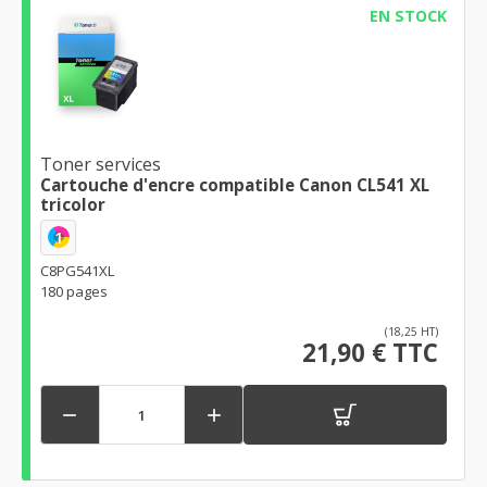
EN STOCK
Toner services
Cartouche d'encre compatible Canon CL541 XL
tricolor
1
C8PG541XL
180 pages
(18,25 HT)
21,90 € TTC

