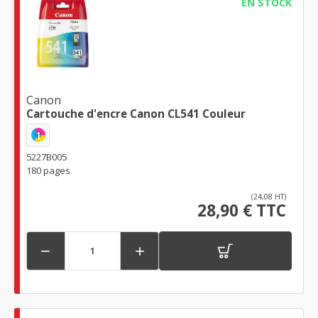
EN STOCK
Canon
Cartouche d'encre Canon CL541 Couleur
1
5227B005
180 pages
(24,08 HT)
28,90 € TTC

