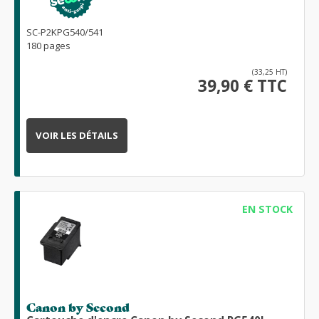
SC-P2KPG540/541
180 pages
(33,25 HT)
39,90 € TTC
VOIR LES DÉTAILS
EN STOCK
Canon by Second