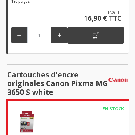
180 pages
(14,08 HT)
16,90 € TTC


Cartouches d'encre
originales Canon Pixma MG
3650 S white
EN STOCK