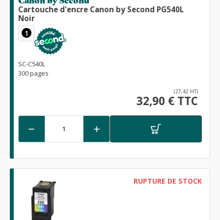
Cartouche d'encre Canon by Second PG540L
Noir
1
SC-C540L
300 pages
(27,42 HT)
32,90 € TTC


RUPTURE DE STOCK