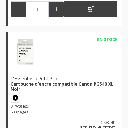


EN STOCK
L'Essentiel à Petit Prix
Cartouche d'encre compatible Canon PG540 XL
Noir
1
V1PG540XL
600 pages
(14,92 HT)