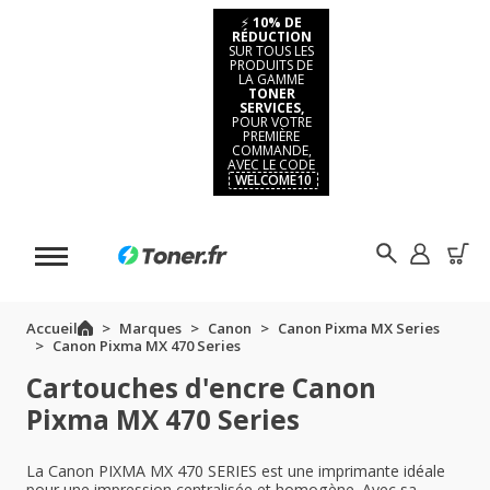
⚡
10% DE
RÉDUCTION
SUR TOUS LES
PRODUITS DE
LA GAMME
TONER
SERVICES,
POUR VOTRE
PREMIÈRE
COMMANDE,
AVEC LE CODE
WELCOME10
Accueil
Marques
Canon
Canon Pixma MX Series
Canon Pixma MX 470 Series
Cartouches d'encre Canon
Pixma MX 470 Series
La Canon PIXMA MX 470 SERIES est une imprimante idéale
pour une impression centralisée et homogène. Avec sa