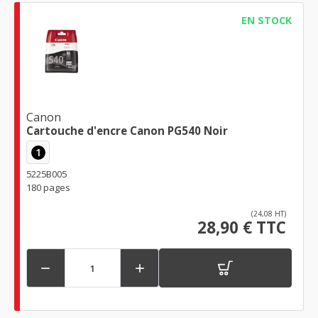
EN STOCK
Canon
Cartouche d'encre Canon PG540 Noir
1
5225B005
180 pages
(24,08 HT)
28,90 € TTC

