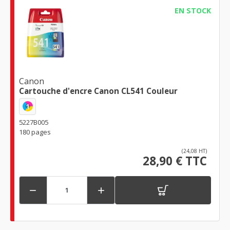
EN STOCK
Canon
Cartouche d'encre Canon CL541 Couleur
1
5227B005
180 pages
(24,08 HT)
28,90 € TTC

