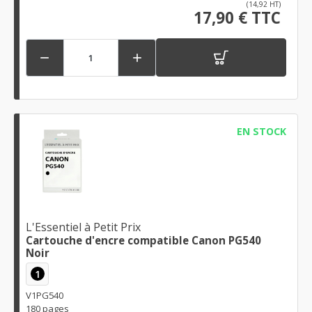
(14,92 HT)
17,90 € TTC


EN STOCK
L'Essentiel à Petit Prix
Cartouche d'encre compatible Canon PG540
Noir
1
V1PG540
180 pages