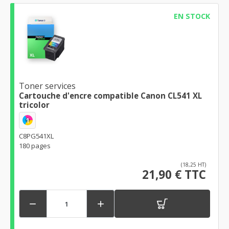
EN STOCK
Toner services
Cartouche d'encre compatible Canon CL541 XL
tricolor
1
C8PG541XL
180 pages
(18,25 HT)
21,90 € TTC

