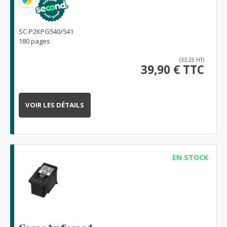
SC-P2KPG540/541
180 pages
(33,25 HT)
39,90 € TTC
VOIR LES DÉTAILS
EN STOCK
Canon by Second