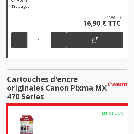
V1PG541
180 pages
(14,08 HT)
16,90 € TTC


Cartouches d'encre
originales Canon Pixma MX
470 Series
EN STOCK