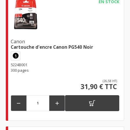
EN STOCK
Canon
Cartouche d'encre Canon PG540 Noir
1
5224B001
300 pages
(26,58 HT)
31,90 € TTC

