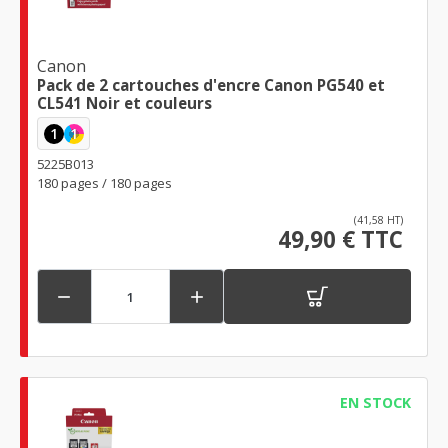
Canon
Pack de 2 cartouches d'encre Canon PG540 et
CL541 Noir et couleurs
1
1
5225B013
180 pages / 180 pages
(41,58 HT)
49,90 € TTC


EN STOCK