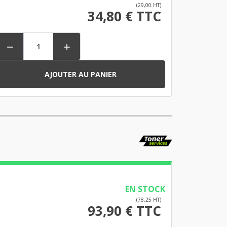
(29,00 HT)
34,80 € TTC


AJOUTER AU PANIER
EN STOCK
(78,25 HT)
93,90 € TTC