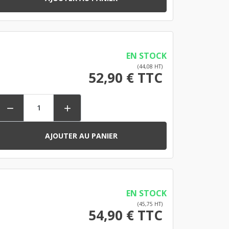
EN STOCK
(44,08 HT)
52,90 € TTC


AJOUTER AU PANIER
EN STOCK
(45,75 HT)
54,90 € TTC