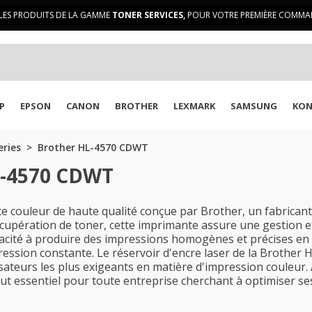
LES PRODUITS DE LA GAMME
TONER SERVICES,
POUR VOTRE PREMIÈRE COMMAN
P
EPSON
CANON
BROTHER
LEXMARK
SAMSUNG
KON
eries
Brother HL-4570 CDWT
L-4570 CDWT
couleur de haute qualité conçue par Brother, un fabricant 
cupération de toner, cette imprimante assure une gestion e
apacité à produire des impressions homogènes et précises en 
ression constante. Le réservoir d'encre laser de la Brother
sateurs les plus exigeants en matière d'impression couleur.
tout essentiel pour toute entreprise cherchant à optimiser s