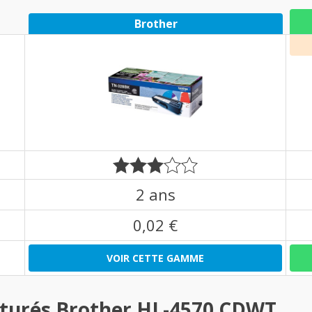
Brother
2 ans
0,02 €
VOIR CETTE GAMME
turés Brother HL-4570 CDWT