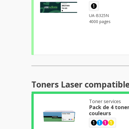
1
UA-B325N
4000 pages
Toners Laser compatibl
Toner services
Pack de 4 tone
couleurs
1
1
1
1