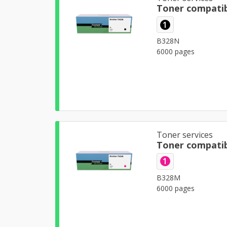
Toner compatib
1
B328N
6000 pages
Toner services
Toner compati
1
B328M
6000 pages