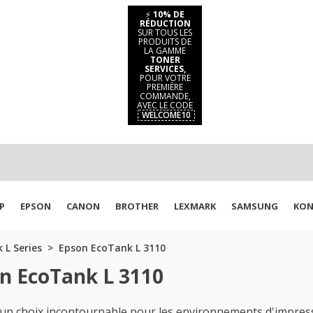
⚡
10% DE
RÉDUCTION
SUR TOUS LES
PRODUITS DE
LA GAMME
TONER
SERVICES,
POUR VOTRE
PREMIÈRE
COMMANDE,
AVEC LE CODE
WELCOME10
P
EPSON
CANON
BROTHER
LEXMARK
SAMSUNG
KON
 L Series
Epson EcoTank L 3110
n EcoTank L 3110
 choix incontournable pour les environnements d'impression