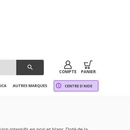
search
COMPTE
PANIER
ICA
AUTRES MARQUES
CENTRE D'AIDE
 intensifs en noir et blanc. Doté de la