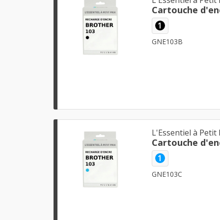
1
GNE103B
L'Essentiel à Petit 
1
GNE103C