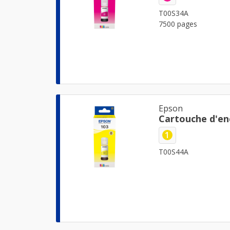
T00S34A
7500 pages
Epson
Cartouche d'en
1
T00S44A