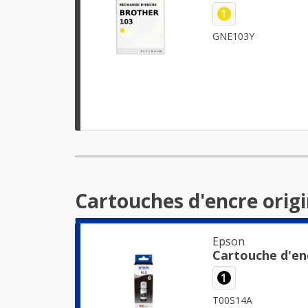
1
GNE103Y
Cartouches d'encre orig
Epson
Cartouche d'en
1
T00S14A