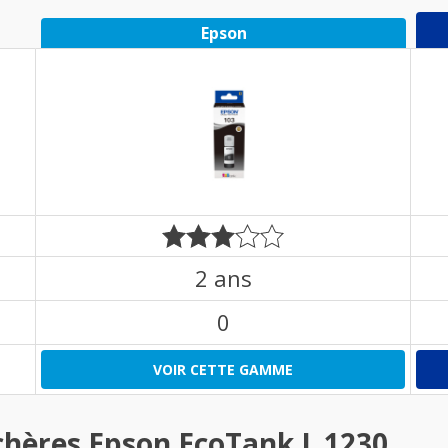
Epson
2 ans
0
VOIR CETTE GAMME
chères Epson EcoTank L 1230