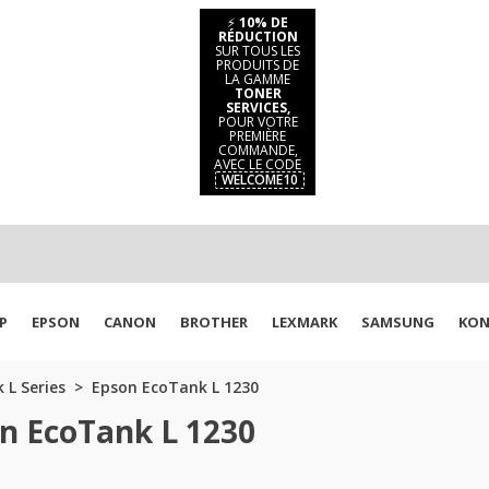
⚡
10% DE
RÉDUCTION
SUR TOUS LES
PRODUITS DE
LA GAMME
TONER
SERVICES,
POUR VOTRE
PREMIÈRE
COMMANDE,
AVEC LE CODE
WELCOME10
P
EPSON
CANON
BROTHER
LEXMARK
SAMSUNG
KON
 L Series
Epson EcoTank L 1230
n EcoTank L 1230