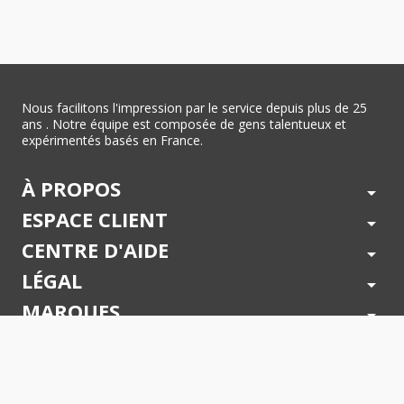
Nous facilitons l'impression par le service depuis plus de 25
ans . Notre équipe est composée de gens talentueux et
expérimentés basés en France.
À PROPOS
arrow_drop_down
ESPACE CLIENT
arrow_drop_down
CENTRE D'AIDE
arrow_drop_down
LÉGAL
arrow_drop_down
MARQUES
arrow_drop_down
PAIEMENTS SÉCURISÉS
arrow_drop_down
SUIVEZ NOUS !
arrow_drop_down