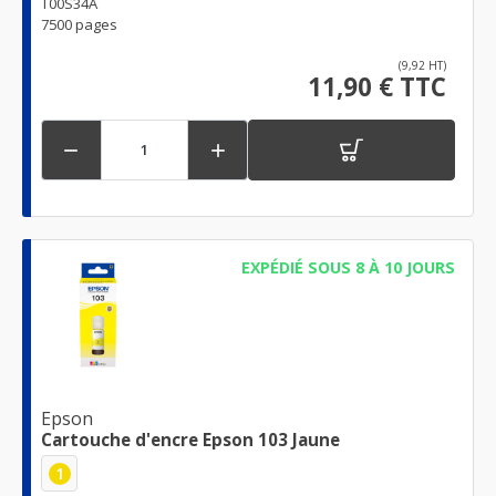
T00S34A
7500 pages
(9,92 HT)
11,90 € TTC


EXPÉDIÉ SOUS 8 À 10 JOURS
Epson
Cartouche d'encre Epson 103 Jaune
1