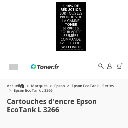
⚡
10% DE
RÉDUCTION
SUR TOUS LES
PRODUITS DE
LA GAMME
TONER
SERVICES,
POUR VOTRE
PREMIÈRE
COMMANDE,
AVEC LE CODE
WELCOME10
Accueil
Marques
Epson
Epson EcoTank L Series
Epson EcoTank L 3266
Cartouches d'encre Epson
EcoTank L 3266