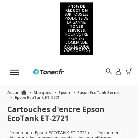
⚡
10% DE
RÉDUCTION
SUR TOUS LES
PRODUITS DE
LA GAMME
TONER
SERVICES,
POUR VOTRE
PREMIÈRE
COMMANDE,
AVEC LE CODE
WELCOME10
Accueil
Marques
Epson
Epson EcoTank Series
Epson EcoTank ET-2721
Cartouches d'encre Epson
EcoTank ET-2721
L'imprimante Epson ECOTANK ET 2721 est l'équipement
idéal pour des impressions centralisées et uniformes.