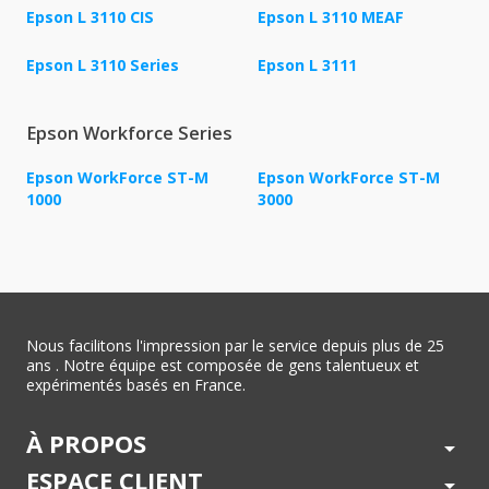
Epson L 3110 CIS
Epson L 3110 MEAF
Epson L 3110 Series
Epson L 3111
Epson Workforce Series
Epson WorkForce ST-M
Epson WorkForce ST-M
1000
3000
Nous facilitons l'impression par le service depuis plus de 25
ans . Notre équipe est composée de gens talentueux et
expérimentés basés en France.
À PROPOS
arrow_drop_down
ESPACE CLIENT
arrow_drop_down