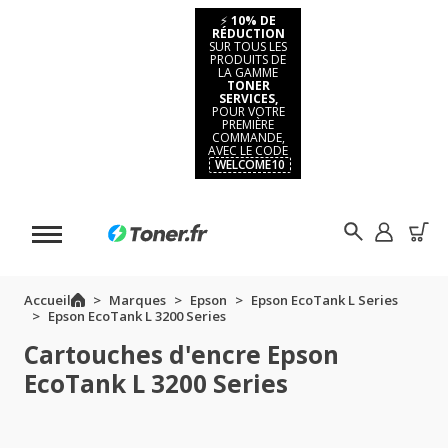
⚡
10% DE
RÉDUCTION
SUR TOUS LES
PRODUITS DE
LA GAMME
TONER
SERVICES,
POUR VOTRE
PREMIÈRE
COMMANDE,
AVEC LE CODE
WELCOME10
Accueil
Marques
Epson
Epson EcoTank L Series
Epson EcoTank L 3200 Series
Cartouches d'encre Epson
EcoTank L 3200 Series