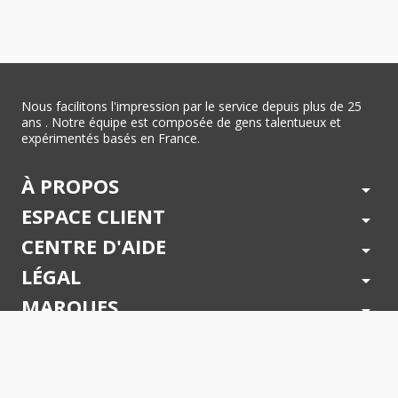
Nous facilitons l'impression par le service depuis plus de 25
ans . Notre équipe est composée de gens talentueux et
expérimentés basés en France.
À PROPOS
arrow_drop_down
ESPACE CLIENT
arrow_drop_down
CENTRE D'AIDE
arrow_drop_down
LÉGAL
arrow_drop_down
MARQUES
arrow_drop_down
PAIEMENTS SÉCURISÉS
arrow_drop_down
SUIVEZ NOUS !
arrow_drop_down