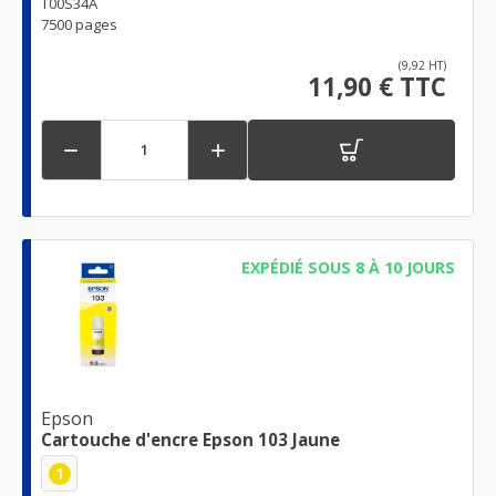
T00S34A
7500 pages
(9,92 HT)
11,90 € TTC


EXPÉDIÉ SOUS 8 À 10 JOURS
Epson
Cartouche d'encre Epson 103 Jaune
1