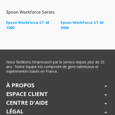
Epson Workforce Series
Epson WorkForce ST-M
Epson WorkForce ST-M
1000
3000
Nous facilitons l'impression par le service depuis plus de 25
ans . Notre équipe est composée de gens talentueux et
expérimentés basés en France.
À PROPOS
arrow_drop_down
ESPACE CLIENT
arrow_drop_down
CENTRE D'AIDE
arrow_drop_down
LÉGAL
arrow_drop_down