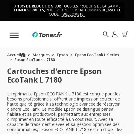
⚡
10% DE RÉDUCTION
SUR TOUS LES PRODUITS DE LA GAMME
TONER SERVICES,
POUR VOTRE PREMIÈRE COMMANDE, AVEC LE
CODE
WELCOME10
Accueil
Marques
Epson
Epson EcoTank L Series
Epson EcoTank L 7180
Cartouches d'encre Epson
EcoTank L 7180
L'imprimante Epson ECOTANK L 7180 est conçue pour les
besoins professionnels, offrant une impression couleur de
haute qualité grâce à sa technologie avancée de réservoir
d'encre EcoTank. Ce modèle Epson se distingue par sa
fiabilité et sa productivité, permettant aux entreprises
d'imprimer en toute efficacité à un coût réduit. Avec sa
capacité de traitement élevée et sa gestion optimisée des
consommables, l'Epson ECOTANK L 7180 est un choix idéal