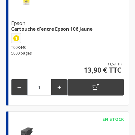
Epson
Cartouche d'encre Epson 106 Jaune
1
T00R440
5000 pages
(11,58 HT)
13,90 € TTC


EN STOCK