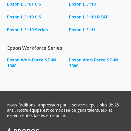
Epson L 3101 CIS
Epson L 3110
Epson L 3110 CIS
Epson L 3110 MEAF
Epson L 3110 Series
Epson L 3111
Epson Workforce Series
Epson WorkForce ST-M
Epson WorkForce ST-M
1000
3000
Nous facilitons l'impression par le service depuis plus de 25
ans . Notre équipe est composée de gens talentueux et
expérimentés basés en France.
À PROPOS