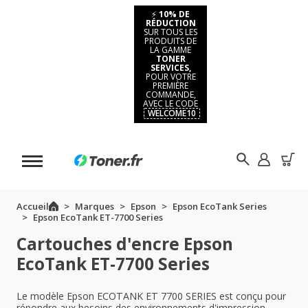
⚡
10% DE
RÉDUCTION
SUR TOUS LES
PRODUITS DE
LA GAMME
TONER
SERVICES,
POUR VOTRE
PREMIÈRE
COMMANDE,
AVEC LE CODE
WELCOME10
Accueil
Marques
Epson
Epson EcoTank Series
Epson EcoTank ET-7700 Series
Cartouches d'encre Epson
EcoTank ET-7700 Series
Le modèle Epson ECOTANK ET 7700 SERIES est conçu pour
répondre aux besoins des environnements d'impression