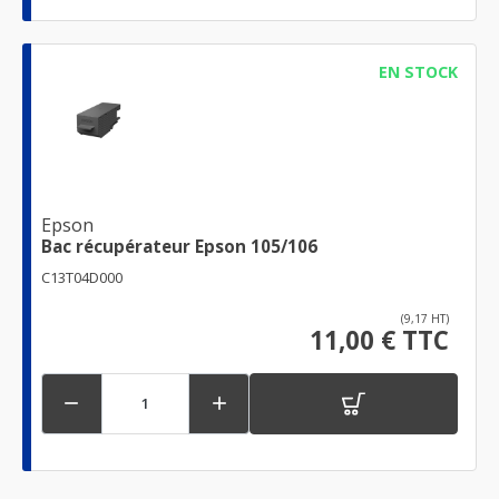
EN STOCK
Epson
Bac récupérateur Epson 105/106
C13T04D000
(9,17 HT)
11,00 € TTC

